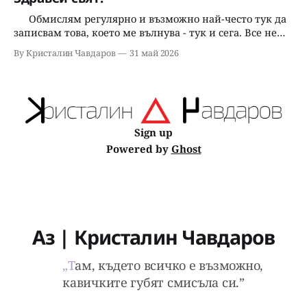
погледът на тийнейджъра пред теб е едновременно
празен и презрителен. Не злобен. Не бунтовен в
Обмислям регулярно и възможно най-често тук да
стария, романтичен
записвам това, което ме вълнува - тук и сега. Все нещо
може да е полезно, все нещо може да е тъжно, все
By Кристалин Чавдаров
31 май 2026
може нещо да е смешно все може...някой, някога и
някъде да го прочете - времето ще го покаже, нали?
Не
Sign up
Powered by
Ghost
Аз | Кристалин Чавдаров
„Там, където всичко е възможно,
кавичките губят смисъла си.”