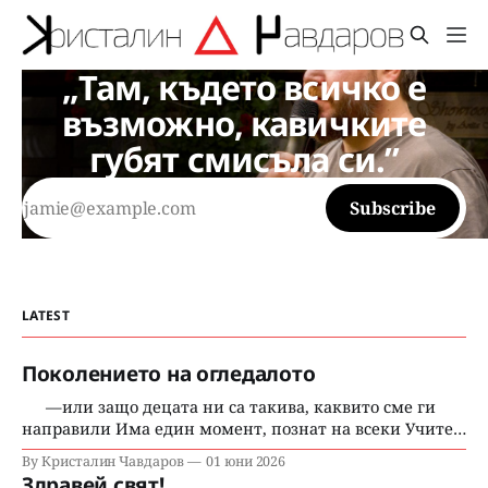
„Там, където всичко е
възможно, кавичките
губят смисъла си.”
Subscribe
LATEST
Поколението на огледалото
—или защо децата ни са такива, каквито сме ги
направили Има един момент, познат на всеки Учител
над 50-те, на всеки родител, прекарал достатъчно
By Кристалин Чавдаров
01 юни 2026
години в битката с израстването - момент, в който
Здравей свят!